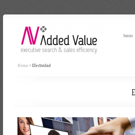
Inicio
Home
»
Efectividad
E