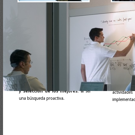
Las ventajas de Added Value –
Una
empr
Executive Search son:
Proactivi
búsqueda s
Confidencialidad
y
discreción
a lo
no pone anu
largo de todo el proceso, tanto para el
Cliente, como para el Candidato.
Una
empre
a lo largo 
Ahorro de tiempo, trabajo y
Workshops 
dinero
para el Cliente en término de
formativo,
puesta de anuncios, recepción y
carácter de
valoración de Currícula.
mismos. El 
Localización de todos los perfiles
pudiendo 
y selección de los mejores
: al ser
actividade
una búsqueda proactiva.
implementac